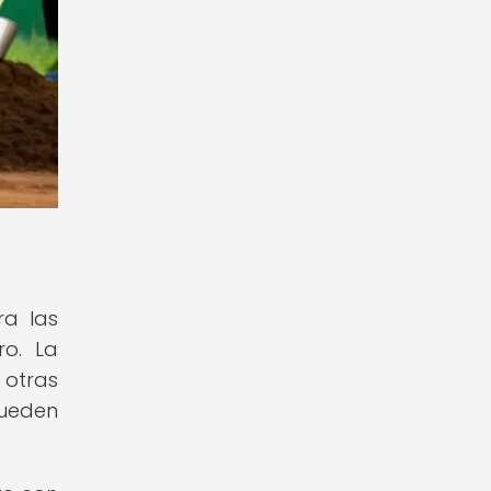
ra las
ro. La
 otras
pueden