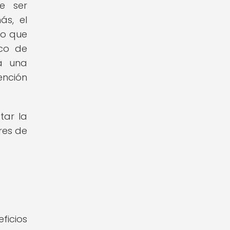
de ser
ás, el
lo que
ico de
 a una
ención
tar la
res de
ficios