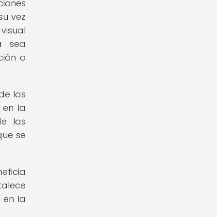
ciones
su vez
visual
a sea
ción o
de las
 en la
de las
que se
eficia
talece
 en la