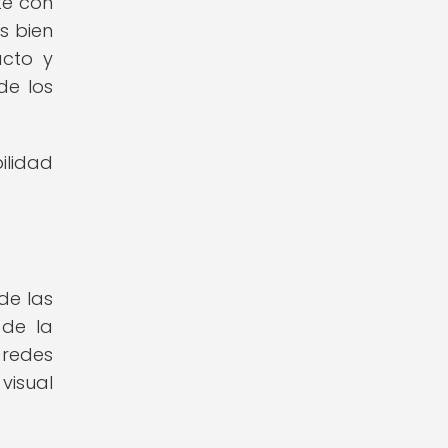
te con
s bien
acto y
de los
ilidad
de las
 de la
 redes
visual