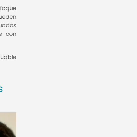
nfoque
pueden
cuados
as con
luable
s