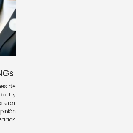
ONGs
nes de
idad y
enerar
pinión
izadas