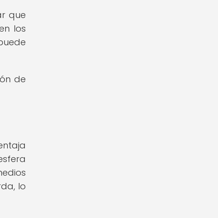
ar que
en los
puede
ión de
ntaja
esfera
medios
da, lo