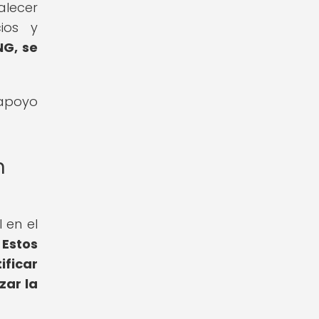
alecer
cios y
NG, se
 apoyo
n
 en el
.
Estos
ficar
zar la