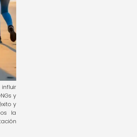
fluir
ONGs y
xito y
os la
tación