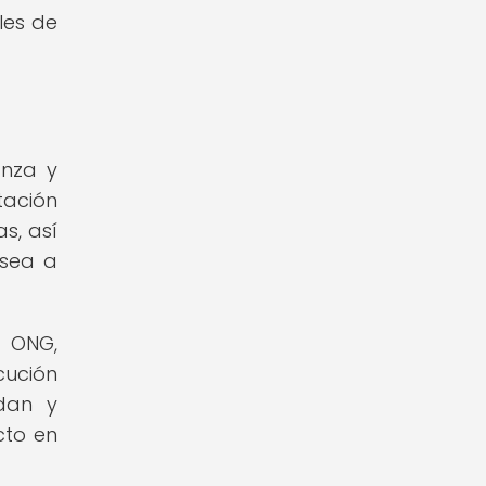
les de
anza y
tación
s, así
 sea a
a ONG,
cución
ndan y
cto en