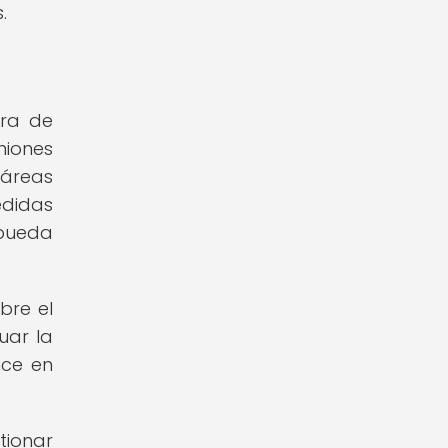
.
ara de
niones
 áreas
edidas
 pueda
bre el
uar la
nce en
tionar