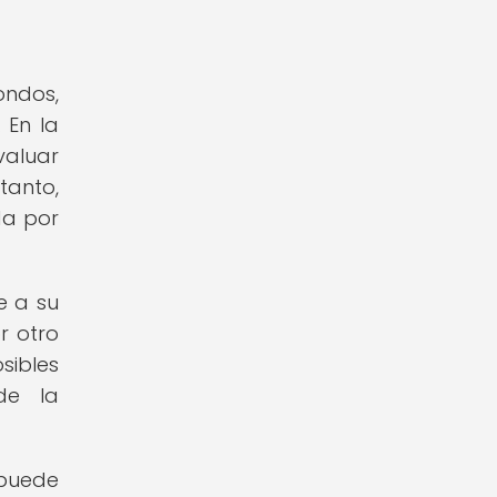
ndos,
 En la
valuar
tanto,
da por
e a su
r otro
sibles
de la
 puede