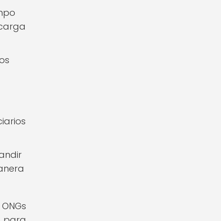
empo
 carga
dos
iarios
andir
manera
e ONGs
d para