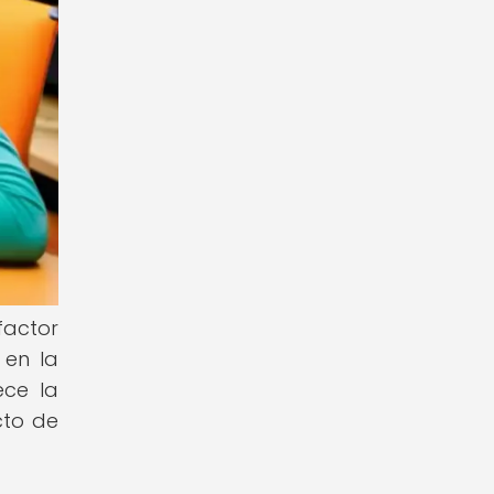
factor
 en la
ece la
cto de