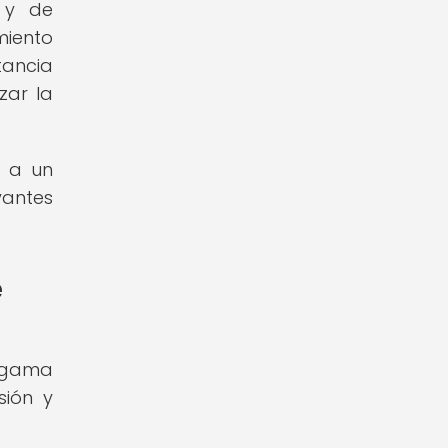
 y de
miento
tancia
zar la
e a un
vantes
e
a gama
sión y