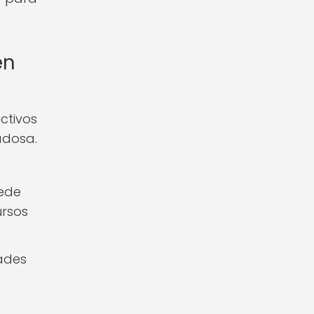
en
ctivos
adosa.
uede
ursos
tades