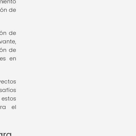
miento
ión de
ión de
vante,
ión de
es en
yectos
afíos
 estos
ra el
ara