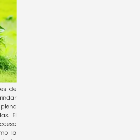
nes de
rindar
 pleno
as. El
acceso
omo la