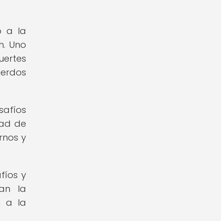
o a la
n. Uno
uertes
uerdos
safíos
dad de
rnos y
fíos y
van la
n a la