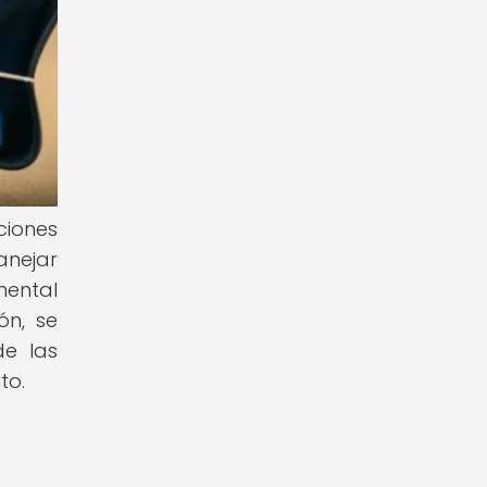
ciones
anejar
mental
ón, se
de las
to.