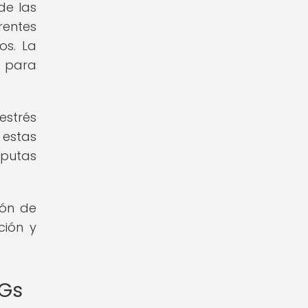
de las
entes
os. La
l para
estrés
 estas
sputas
ión de
ción y
NGs