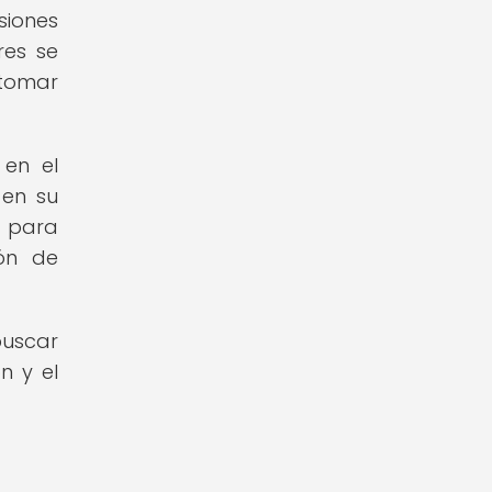
siones
res se
 tomar
 en el
 en su
s para
ión de
buscar
n y el