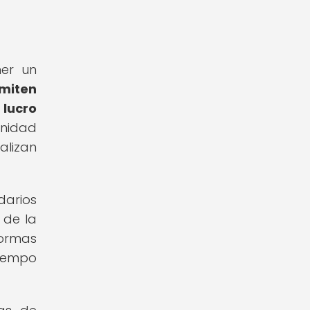
er un
rmiten
 lucro
unidad
alizan
darios
 de la
formas
tiempo