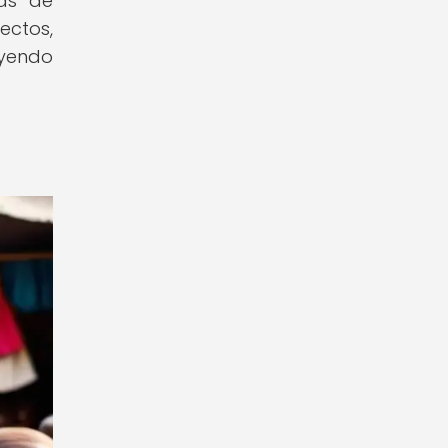
mas de
ectos,
uyendo