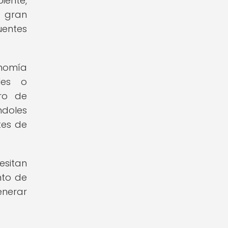
iente,
n gran
uentes
onomía
les o
ro de
ndoles
tes de
esitan
nto de
enerar