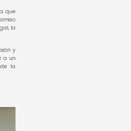
ya que
romiso
al, lo
sión y
r a un
 de la