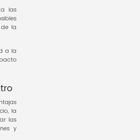
ta las
sibles
 de la
d a la
mpacto
tro
ntajas
io, la
ar las
ones y