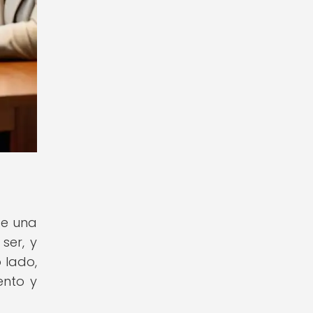
de una
ser, y
 lado,
ento y