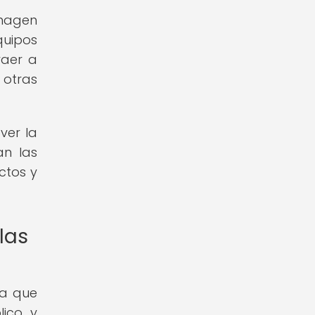
imagen
quipos
raer a
 otras
ver la
an las
ctos y
las
ya que
lico y