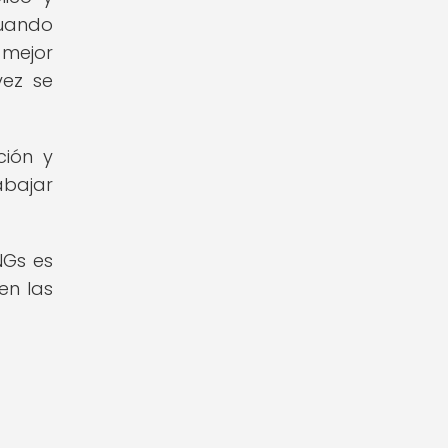
Cuando
 mejor
vez se
ción y
abajar
NGs es
en las