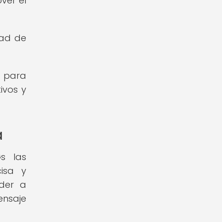
ver el
dad de
a para
ivos y
a
s las
isa y
nder a
ensaje