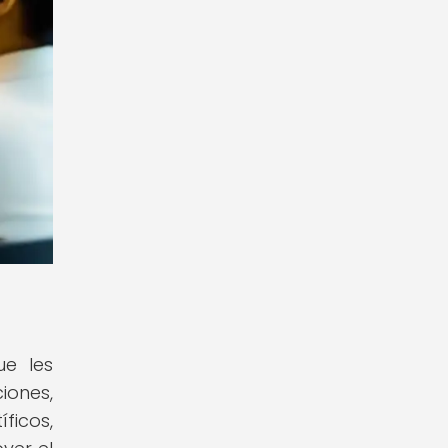
ue les
iones,
ficos,