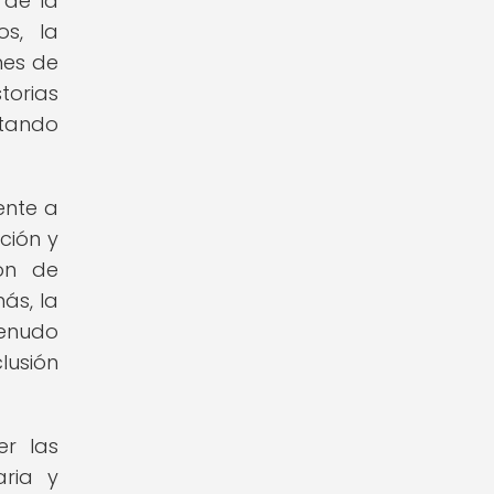
 de la
os, la
nes de
torias
itando
ente a
ción y
ión de
ás, la
menudo
lusión
er las
aria y