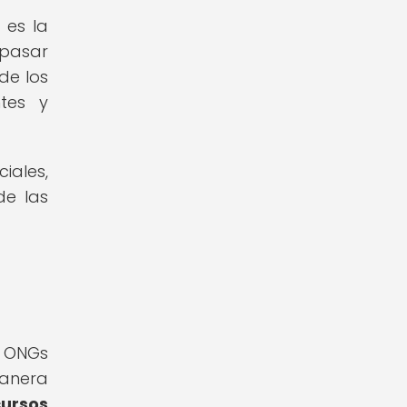
 es la
 pasar
de los
ntes y
iales,
de las
s ONGs
manera
ursos