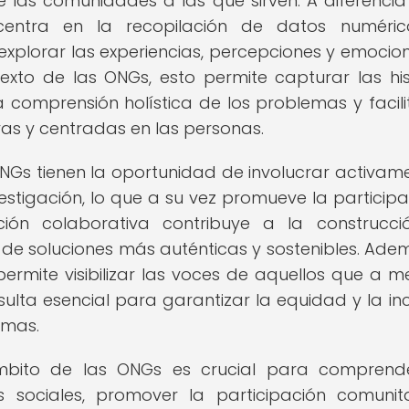
 las comunidades a las que sirven. A diferencia
 centra en la recopilación de datos numéric
 explorar las experiencias, percepciones y emocio
exto de las ONGs, esto permite capturar las his
 comprensión holística de los problemas y facil
vas y centradas en las personas.
ONGs tienen la oportunidad de involucrar activam
stigación, lo que a su vez promueve la participa
ión colaborativa contribuye a la construcc
 de soluciones más auténticas y sostenibles. Adem
 permite visibilizar las voces de aquellos que a 
ulta esencial para garantizar la equidad y la inc
amas.
 ámbito de las ONGs es crucial para comprend
 sociales, promover la participación comunit