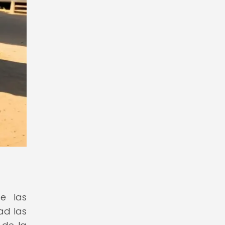
e las
ad las