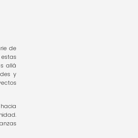
rie de
 estas
s allá
ades y
yectos
 hacia
nidad.
ianzas