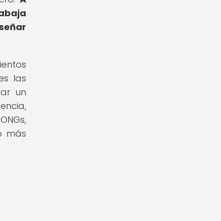
rabaja
iseñar
ientos
es las
rar un
ncia,
 ONGs,
lo más