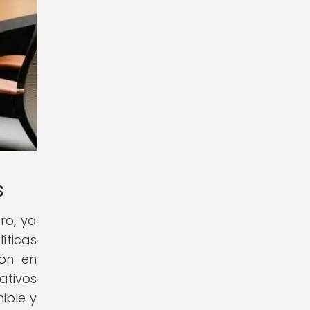
s
ro, ya
íticas
ión en
ativos
ible y