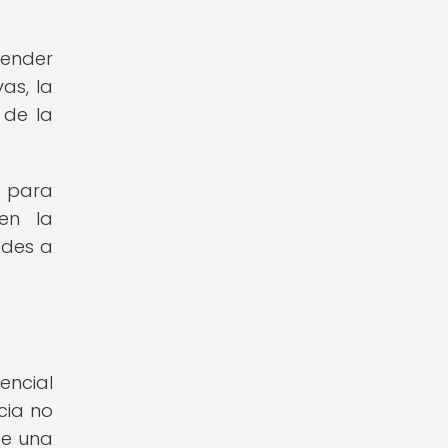
render
as, la
 de la
d para
 en la
ades a
encial
cia no
de una