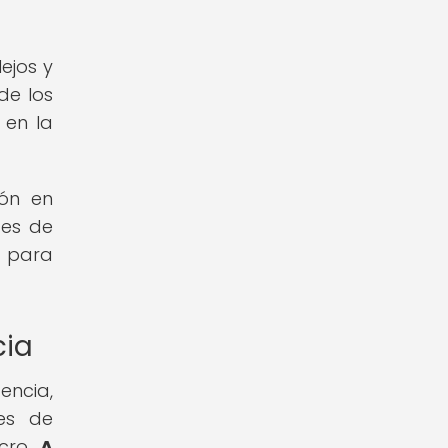
ejos y
de los
 en la
ión en
ces de
l para
cia
encia,
es de
ucro.
A