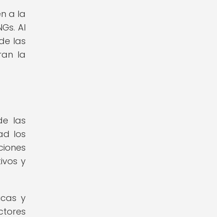
n a la
Gs. Al
de las
ran la
de las
ad los
ciones
ivos y
icas y
ctores