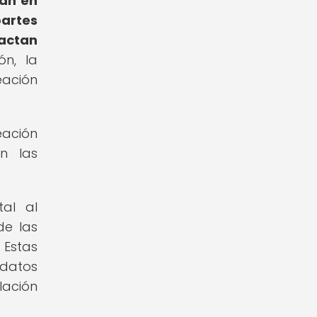
an en
artes
actan
ón, la
eación
eación
n las
tal al
de las
 Estas
datos
lación