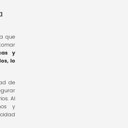
a
ya que
 tomar
cas y
os, lo
dad de
egurar
os. Al
mos y
acidad