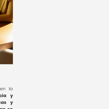
en la
cia y
cas y