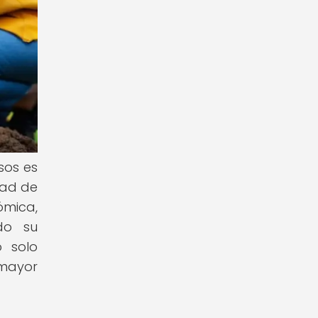
sos es
dad de
ómica,
do su
o solo
 mayor