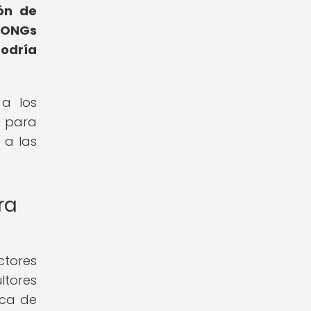
ión de
s ONGs
podría
 a los
a para
 a las
ra
ctores
ltores
ica de