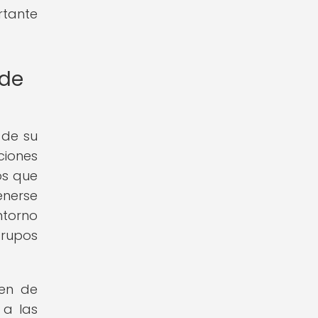
rtante
 de
 de su
ciones
os que
enerse
ntorno
grupos
gen de
 a las