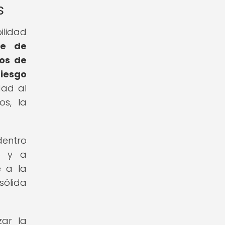
s
ilidad
te de
dos de
iesgo
dad al
os, la
dentro
o y a
e a la
sólida
zar la