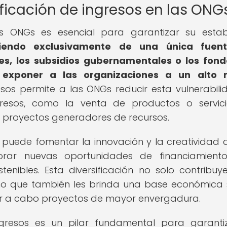
ificación de ingresos en las ONG
las ONGs es esencial para garantizar su estab
iendo exclusivamente de una única fuen
es, los subsidios gubernamentales o los fon
 exponer a las organizaciones a un alto r
esos permite a las ONGs reducir esta vulnerabili
ngresos, como la venta de productos o servici
en proyectos generadores de recursos.
s puede fomentar la innovación y la creatividad 
orar nuevas oportunidades de financiamient
enibles. Esta diversificación no solo contribuy
sino que también les brinda una base económica 
var a cabo proyectos de mayor envergadura.
 ingresos es un pilar fundamental para garanti