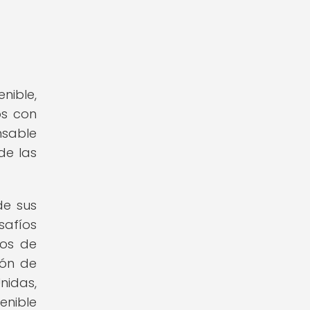
nible,
os con
nsable
de las
de sus
safíos
ros de
ión de
nidas,
enible