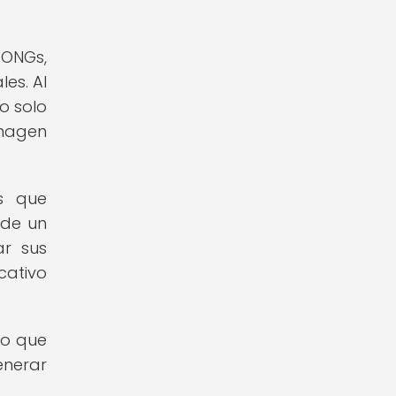
 ONGs,
es. Al
o solo
imagen
es que
 de un
ar sus
cativo
no que
enerar