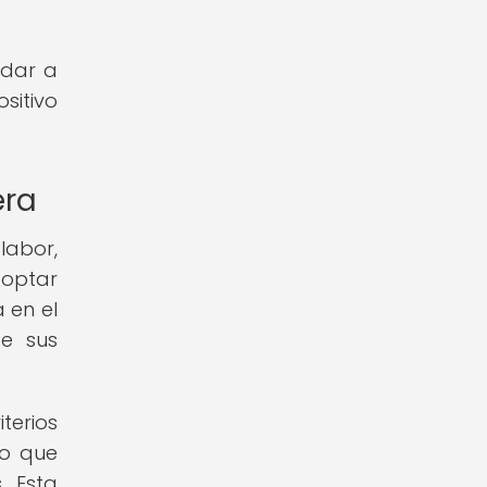
ndar a
sitivo
era
labor,
doptar
 en el
te sus
terios
lo que
. Esta