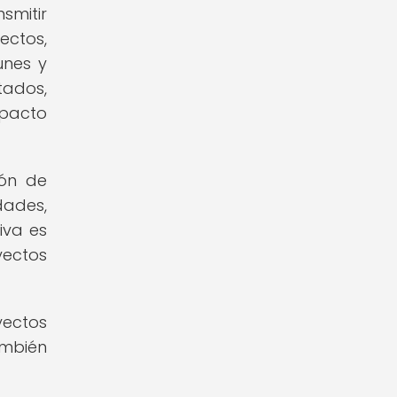
mitir
ectos,
unes y
tados,
mpacto
ión de
dades,
iva es
yectos
yectos
ambién