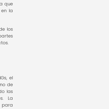
ya que
 en la
de los
partes
tos.
Gs, el
Uno de
do las
s. La
s para