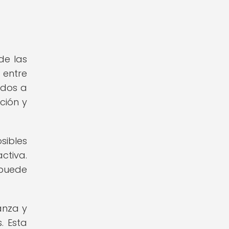
de las
 entre
idos a
ución y
sibles
ctiva.
 puede
anza y
. Esta