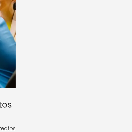
tos
yectos