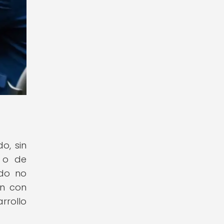
o, sin
l o de
ado no
ón con
rrollo