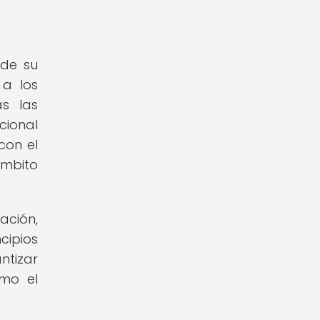
 de su
 a los
s las
cional
con el
ámbito
ción,
cipios
ntizar
omo el