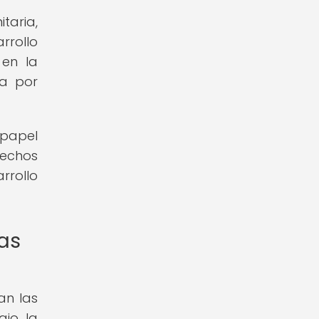
taria,
rrollo
 en la
da por
 papel
rechos
rrollo
las
an las
jo, la