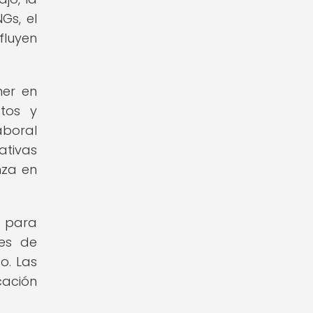
Gs, el
fluyen
ner en
ctos y
aboral
ativas
nza en
o para
nes de
o. Las
cación