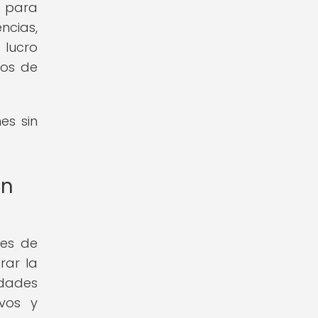
d para
ncias,
 lucro
sos de
es sin
en
nes de
rar la
idades
ivos y