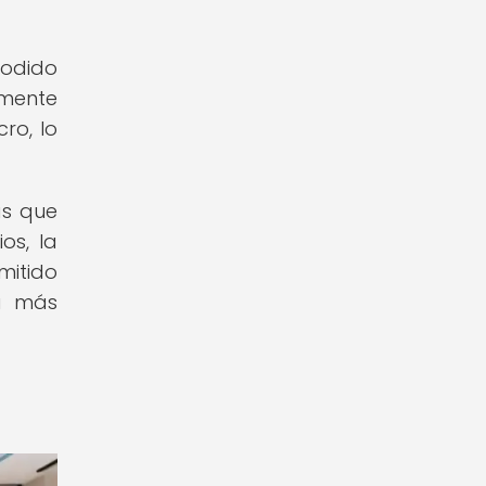
podido
amente
ro, lo
as que
os, la
mitido
ra más