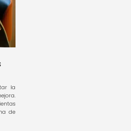
s
tar la
ejora.
ientas
oma de