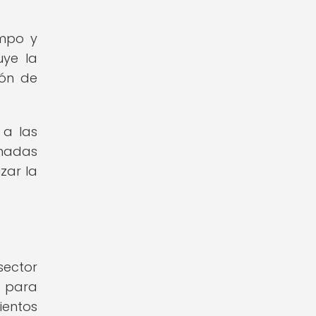
empo y
uye la
ión de
 a las
rmadas
zar la
 sector
s para
ientos