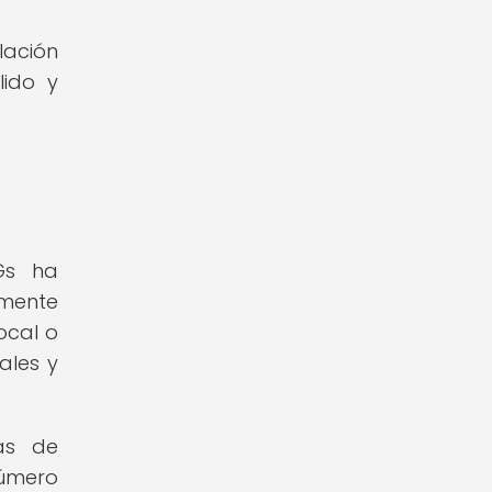
lación
lido y
Gs ha
amente
ocal o
ales y
as de
número