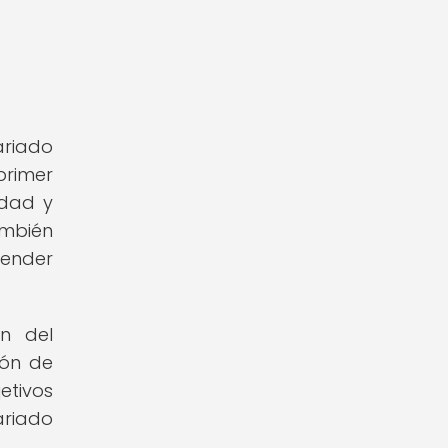
ariado
primer
edad y
ambién
render
ón del
ión de
etivos
ariado