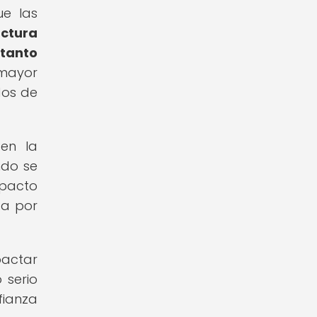
ue las
uctura
 tanto
mayor
dos de
en la
ndo se
mpacto
da por
actar
 serio
fianza