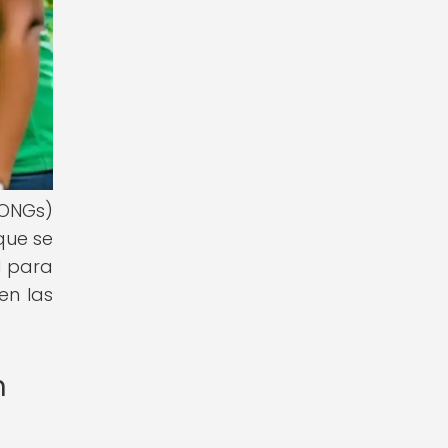
(ONGs)
que se
l para
en las
n