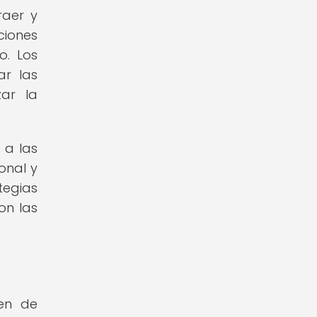
raer y
ciones
o. Los
ar las
zar la
 a las
onal y
tegias
on las
ren de