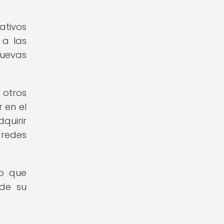
ativos
 a las
nuevas
 otros
 en el
quirir
 redes
no que
 de su