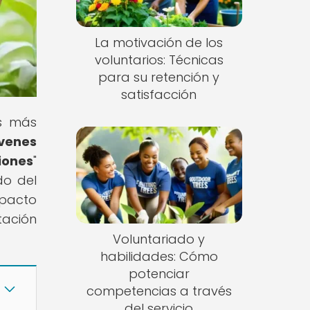
La motivación de los
voluntarios: Técnicas
para su retención y
satisfacción
as más
venes
iones
"
do del
mpacto
tación
Voluntariado y
habilidades: Cómo
potenciar
competencias a través
del servicio