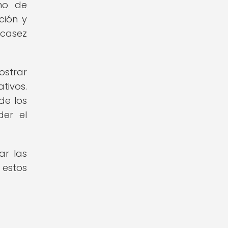
rno de
ción y
scasez
ostrar
tivos.
de los
der el
ar las
 estos