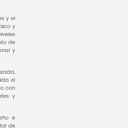
s y el
sico y
iveles
nto de
onal y
izada,
ida el
so con
ntes y
seño e
tal de