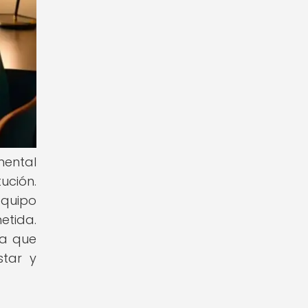
mental
ución.
equipo
etida.
ya que
star y