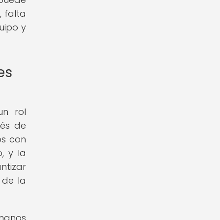
 falta
uipo y
es
un rol
vés de
os con
, y la
ntizar
 de la
umanos