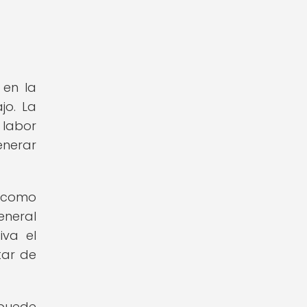
 en la
jo. La
 labor
enerar
 como
eneral
iva el
tar de
 puede