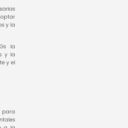
sarias
doptar
s y la
NGs la
s y la
e y el
s para
ntales
o a la