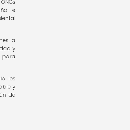
s ONGs
eño e
iental
ones a
idad y
d para
lo les
able y
ión de