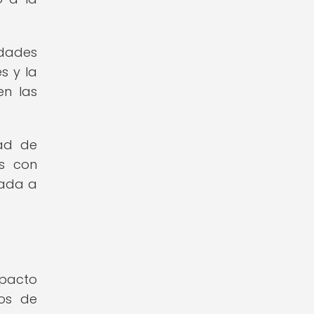
idades
s y la
en las
dad de
os con
tada a
mpacto
vos de