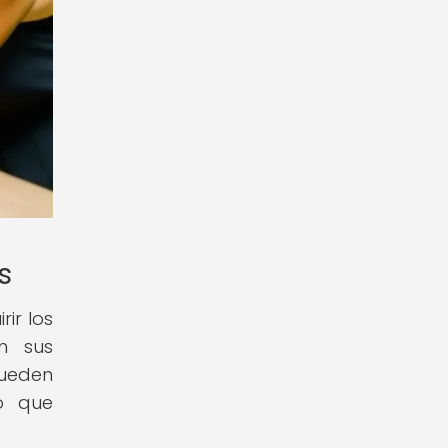
s
ir los
en sus
pueden
o que